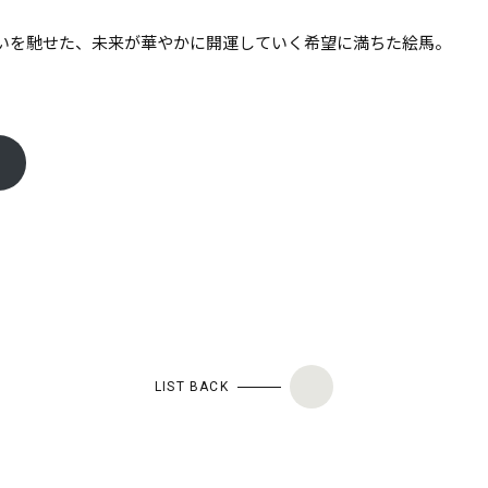
いを馳せた、未来が華やかに開運していく希望に満ちた絵馬。
LIST BACK