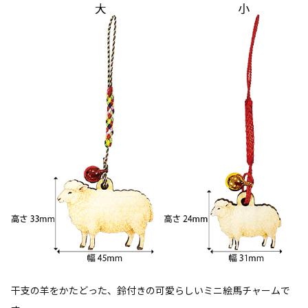
干支の羊をかたどった、鈴付きの可愛らしいミニ絵馬チャームで